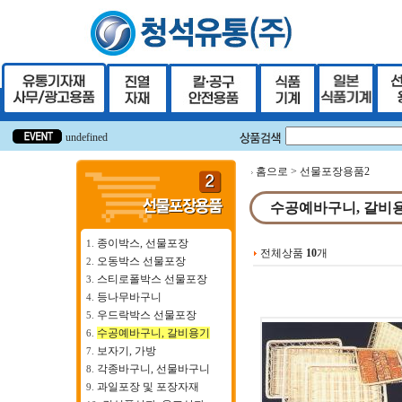
undefined
undefined
홈으로 > 선물포장용품2
수공예바구니, 갈비
종이박스, 선물포장
1.
전체상품
10
개
오동박스 선물포장
2.
스티로폴박스 선물포장
3.
등나무바구니
4.
우드락박스 선물포장
5.
수공예바구니, 갈비용기
6.
보자기, 가방
7.
각종바구니, 선물바구니
8.
과일포장 및 포장자재
9.