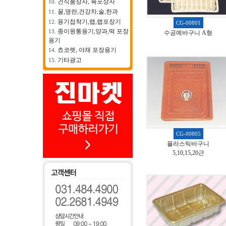
건식품상자, 육포상자
10.
꿀,명란,건강차,술,한과
11.
용기접착기,랩,랩포장기
12.
CG-00801
종이원통용기,양과,떡 포장
13.
수공예바구니 A형
용기
쵸코렛, 야채 포장용기
14.
기타광고
15.
CG-00805
플라스틱바구니
5,10,15,20근