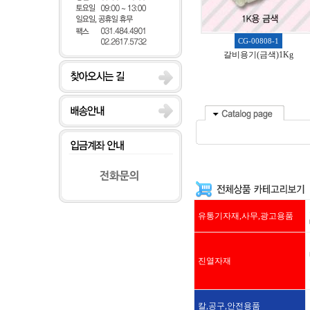
CG-00808-1
갈비용기(금색)1Kg
유통기자재,사무,광고용품
진열자재
칼,공구,안전용품