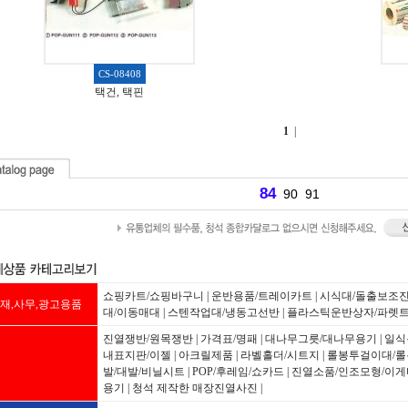
CS-08408
택건, 택핀
1
|
84
90
91
쇼핑카트/쇼핑바구니
|
운반용품/트레이카트
|
시식대/돌출보조
재,사무,광고용품
대/이동매대
|
스텐작업대/냉동고선반
|
플라스틱운반상자/파렛
진열쟁반/원목쟁반
|
가격표/명패
|
대나무그릇/대나무용기
|
일식
내표지판/이젤
|
아크릴제품
|
라벨홀더/시트지
|
롤봉투걸이대/롤
발/대발/비닐시트
|
POP/후레임/쇼카드
|
진열소품/인조모형/이게
용기
|
청석 제작한 매장진열사진
|