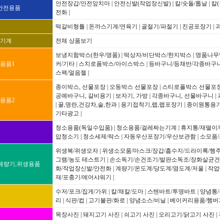
안전장갑/안전앞치마
|
안전신발(작업장신발)
|
칼/숫돌/톱날
|
칼(
,안전용품
전화
|
떡갈비형틀
|
돈까스기계/연육기
|
골절기/파절기
|
진공포장기
|
기계
전체 상품보기
보냉지함박스(한우/명품)
|
떡상자/비단박스/한지박스
|
명품나무
용품1
커/기타
|
스치로폼박스/아이스박스
|
등바구니/등채반/각종바구
스팩/얼음젤
|
종이박스, 선물포장
|
오동박스 선물포장
|
스티로폴박스 선물포
공예바구니, 갈비용기
|
보자기, 가방
|
각종바구니, 선물바구니
|
용품2
|
꿀,명란,건강차,술,한과
|
용기접착기,랩,랩포장기
|
종이원통용기
기타광고
|
청소용품(독일수입품)
|
청소용품/걸레짜는기계
|
휴지통/재떨이
압청소기
|
청소세제/락스
|
자동우산포장기/우산보관함
|
소모품
위생복/위생모자
|
위생소모품/마스크/장갑/흡수지/드라이록/행
그램/농도 테스트기
|
손소독기/손건조기/발판소독조/장화살균
,계량기,위생용품
화/작업장신발/안전화
|
계량기/온도계/당도계/염도계/저울
|
작업
재/포충기/에어샤워기
|
수저/포크/집게/가위
|
칼/채칼/도마
|
스텐바트/투명바트
|
양념통/
리
|
식판/컵
|
고기불판/화로
|
양념소스/비닐
|
베이커리용품/햄버
목장사진
|
돼지고기 사진
|
쇠고기 사진
|
오리고기/닭고기 사진
|