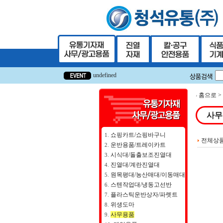
undefined
undefined
홈으로 >
사무
쇼핑카트/쇼핑바구니
1.
전체상
운반용품/트레이카트
2.
시식대/돌출보조진열대
3.
진열대/계란진열대
4.
원목평대/농산매대/이동매대
5.
스텐작업대/냉동고선반
6.
플라스틱운반상자/파렛트
7.
위생도마
8.
사무용품
9.