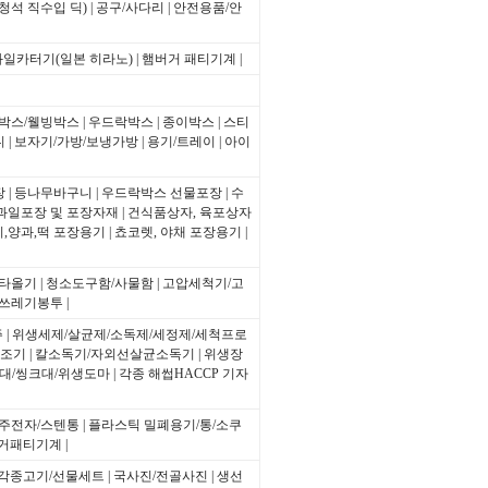
청석 직수입 딕)
|
공구/사다리
|
안전용품/안
과일카터기(일본 히라노)
|
햄버거 패티기계
|
박스/웰빙박스
|
우드락박스
|
종이박스
|
스티
니
|
보자기/가방/보냉가방
|
용기/트레이
|
아이
장
|
등나무바구니
|
우드락박스 선물포장
|
수
과일포장 및 포장자재
|
건식품상자, 육포상자
,양과,떡 포장용기
|
쵸코렛, 야채 포장용기
|
/타올기
|
청소도구함/사물함
|
고압세척기/고
/쓰레기봉투
|
주
|
위생세제/살균제/소독제/세정제/세척프로
건조기
|
칼소독기/자외선살균소독기
|
위생장
대/씽크대/위생도마
|
각종 해썹HACCP 기자
주전자/스텐통
|
플라스틱 밀폐용기/통/소쿠
거패티기계
|
각종고기/선물세트
|
국사진/전골사진
|
생선