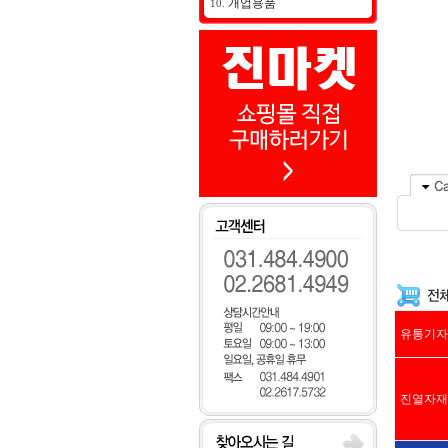
개업용품
10.
유통기자
진열자재