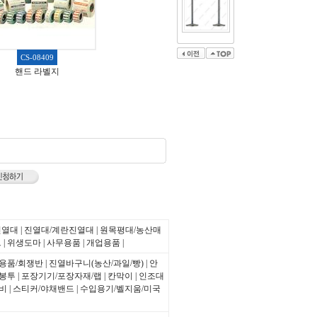
CS-08409
핸드 라벨지
진열대
|
진열대/계란진열대
|
원목평대/농산매
트
|
위생도마
|
사무용품
|
개업용품
|
용품/회쟁반
|
진열바구니(농산/과일/빵)
|
안
봉투
|
포장기기/포장자재/랩
|
칸막이
|
인조대
비
|
스티커/야채밴드
|
수입용기/벨지움/미국